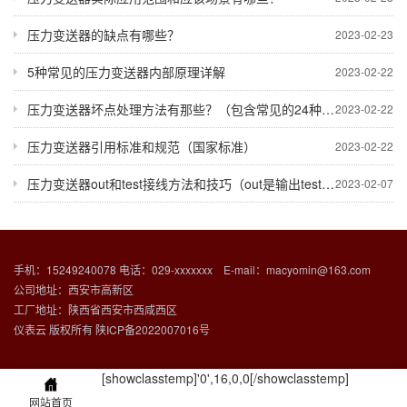
压力变送器的缺点有哪些？
2023-02-23
5种常见的压力变送器内部原理详解
2023-02-22
压力变送器坏点处理方法有那些？（包含常见的24种故障）
2023-02-22
压力变送器引用标准和规范（国家标准）
2023-02-22
压力变送器out和test接线方法和技巧（out是输出test是测试点）
2023-02-07
手机：15249240078 电话：029-xxxxxxx E-mail：macyomin@163.com
公司地址：西安市高新区
工厂地址：陕西省西安市西咸西区
仪表云 版权所有
陕ICP备2022007016号
[showclasstemp]'0',16,0,0[/showclasstemp]
网站首页