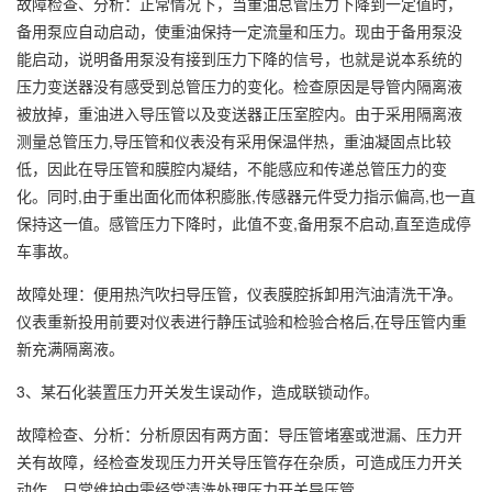
故障检查、分析：正常情况下，当重油总管压力下降到一定值时，
备用泵应自动启动，使重油保持一定流量和压力。现由于备用泵没
能启动，说明备用泵没有接到压力下降的信号，也就是说本系统的
压力变送器没有感受到总管压力的变化。检查原因是导管内隔离液
被放掉，重油进入导压管以及变送器正压室腔内。由于采用隔离液
测量总管压力,导压管和仪表没有采用保温伴热，重油凝固点比较
低，因此在导压管和膜腔内凝结，不能感应和传递总管压力的变
化。同时,由于重出面化而体积膨胀,传感器元件受力指示偏高,也一直
保持这一值。感管压力下降时，此值不变,备用泵不启动,直至造成停
车事故。
故障处理：便用热汽吹扫导压管，仪表膜腔拆卸用汽油清洗干净。
仪表重新投用前要对仪表进行静压试验和检验合格后,在导压管内重
新充满隔离液。
3、某石化装置压力开关发生误动作，造成联锁动作。
故障检查、分析：分析原因有两方面：导压管堵塞或泄漏、压力开
关有故障，经检查发现压力开关导压管存在杂质，可造成压力开关
动作。日常维护中需经常清洗处理压力开关导压管。