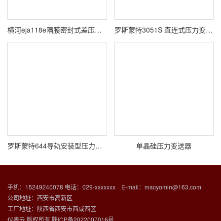
横河eja118e隔膜密封式差压变送器
罗斯蒙特3051S 直连式压力变送器
罗斯蒙特644导轨安装型压力变送器
单晶硅压力变送器
手机：15249240078 电话：029-xxxxxxx E-mail：macyomin@163.com
公司地址：西安市高新区
工厂地址：陕西省西安市西咸西区
仪表云 版权所有
陕ICP备2022007016号