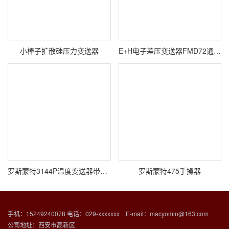
小棒子扩散硅压力变送器
E+H电子差压变送器FMD72通4-20 mA HART精度0.075%
罗斯蒙特3144P温度变送器带214C RTD 温度传感器
罗斯蒙特475手操器
手机：15249240078 电话：029-xxxxxxx E-mail：macyomin@163.com
公司地址：西安市高新区